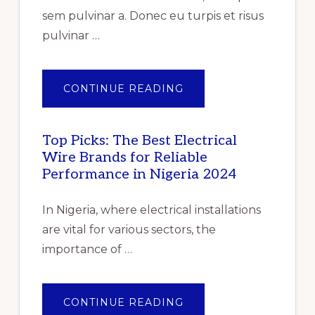
CUMULATIVE
IMPACT
sem pulvinar a. Donec eu turpis et risus
OF
COVID-
pulvinar …
19”
ABOUT
CONTINUE READING
PILE
OF
GENTLE
FOLDED
SHAWLS
Top Picks: The Best Electrical
Wire Brands for Reliable
Performance in Nigeria 2024
In Nigeria, where electrical installations
are vital for various sectors, the
importance of …
ABOUT
CONTINUE READING
TOP