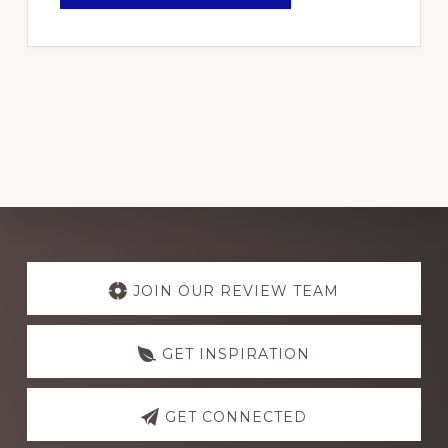
PICKS:
THE
BEST
ELECTRICAL
WIRE
BRANDS
FOR
RELIABLE
PERFORMANCE
IN
NIGERIA
2024
Explore
more
JOIN OUR REVIEW TEAM
GET INSPIRATION
GET CONNECTED