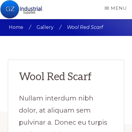
Skip
Skip
MENU
to
to
GZ
GZ
main
primary
INDUSTRIAL
Home
/
Gallery
/
Wool Red Scarf
SUPPLIES
Industrial
content
sidebar
PRODUCT
Supplies
REVIEWS
Nigeria
Product
reviews
Wool Red Scarf
and
buying
Nullam interdum nibh
guide
dolor, at aliquam sem
pulvinar a. Donec eu turpis